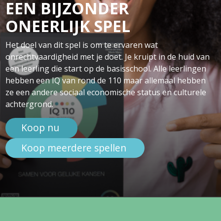
EEN BIJZONDER
ONEERLIJK SPEL
Het doel van dit spel is om te ervaren wat
onrechtvaardigheid met je doet. Je kruipt in de huid van
een leerling die start op de basisschool. Alle leerlingen
hebben een IQ van rond de 110 maar allemaal hebben
ze een andere sociaal economische status en culturele
achtergrond.
Koop nu
Koop meerdere spellen