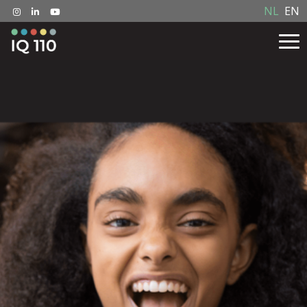
NL
EN
Home
Het spel
IQ 110 met tieners
Koop buiten Nederland
Onderzoek
Workshop boeken